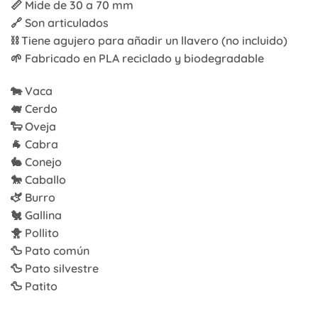
📏 Mide de 30 a 70 mm
🔗 Son articulados
⛓️ Tiene agujero para añadir un llavero (no incluido)
🌱 Fabricado en PLA reciclado y biodegradable
🐄 Vaca
🐖 Cerdo
🐑 Oveja
🐐 Cabra
🐇 Conejo
🐎 Caballo
🫏 Burro
🐔 Gallina
🐥 Pollito
🦆 Pato común
🦆 Pato silvestre
🦆 Patito