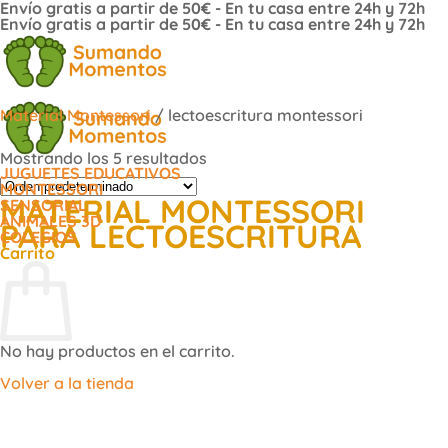
Envío gratis a partir de 50€ - En tu casa entre 24h y 72h
Saltar
Envío gratis a partir de 50€ - En tu casa entre 24h y 72h
al
contenido
Material Montessori
/
lectoescritura montessori
Mostrando los 5 resultados
JUGUETES EDUCATIVOS
MONTESSORI
MATERIAL MONTESSORI
SENSORIAL
ANIMALES 3D
PARA LECTOESCRITURA
COLEGIOS
Carrito
No hay productos en el carrito.
Volver a la tienda