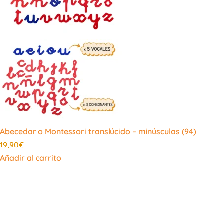
de
producto
Abecedario Montessori translúcido – minúsculas (94)
19,90
€
Añadir al carrito