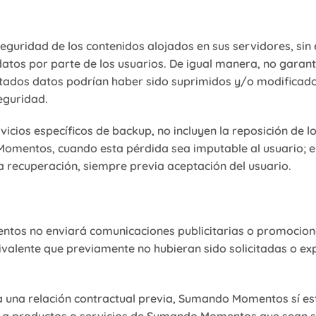
uridad de los contenidos alojados en sus servidores, sin 
datos por parte de los usuarios. De igual manera, no garanti
citados datos podrían haber sido suprimidos y/o modificado
eguridad.
rvicios específicos de backup, no incluyen la reposición de 
omentos, cuando esta pérdida sea imputable al usuario; en
a recuperación, siempre previa aceptación del usuario.
ntos no enviará comunicaciones publicitarias o promociona
valente que previamente no hubieran sido solicitadas o e
ta una relación contractual previa, Sumando Momentos sí es
 a productos o servicios de Sumando Momentos que sean sim