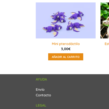
Es
Mini pterodáctilo
3,00
€
AÑADIR AL CARRITO
AYUDA
Envío
Contacto
LEGAL