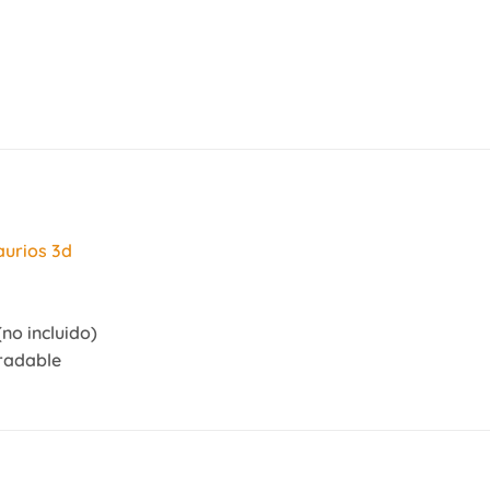
aurios 3d
(no incluido)
gradable
S