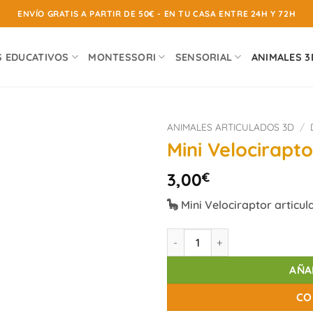
ENVÍO GRATIS A PARTIR DE 50€ - EN TU CASA ENTRE 24H Y 72H
S EDUCATIVOS
MONTESSORI
SENSORIAL
ANIMALES 3
ANIMALES ARTICULADOS 3D
/
Mini Velocirapto
3,00
€
🦕 Mini Velociraptor articu
Mini Velociraptor cantidad
AÑA
CO