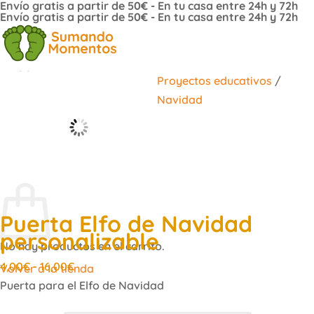
Envío gratis a partir de 50€ - En tu casa entre 24h y 72h
Saltar
Envío gratis a partir de 50€ - En tu casa entre 24h y 72h
al
contenido
Proyectos educativos
/
Navidad
JUGUETES EDUCATIVOS
MONTESSORI
SENSORIAL
ANIMALES 3D
COLEGIOS
Carrito
Puerta Elfo de Navidad
personalizable
No hay productos en el carrito.
Rango
4,00
€
-
16,00
€
Volver a la tienda
de
Puerta para el Elfo de Navidad
precios: