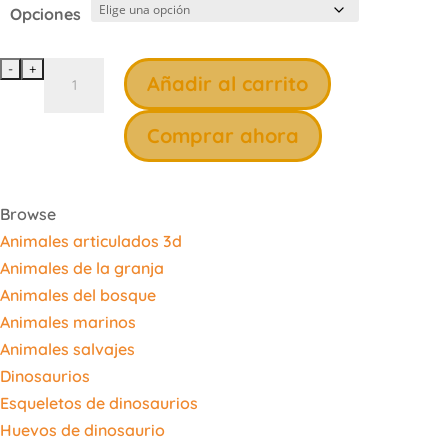
desde
Opciones
4,00€
hasta
Puerta
Añadir al carrito
16,00€
Elfo
de
Comprar ahora
Navidad
personalizable
cantidad
Browse
Animales articulados 3d
Animales de la granja
Animales del bosque
Animales marinos
Animales salvajes
Dinosaurios
Esqueletos de dinosaurios
Huevos de dinosaurio