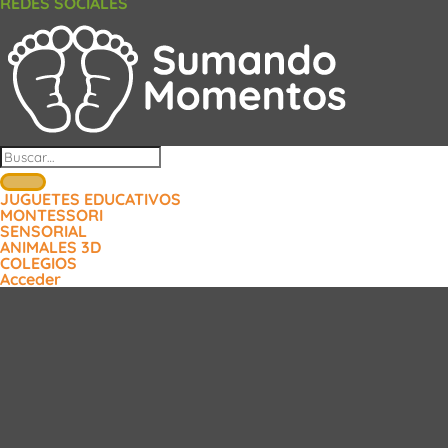
REDES SOCIALES
Buscar
por:
JUGUETES EDUCATIVOS
MONTESSORI
SENSORIAL
ANIMALES 3D
COLEGIOS
Acceder