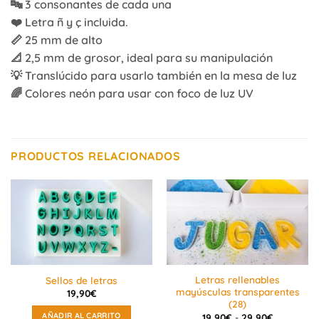
🔤 3 consonantes de cada una
❤️ Letra ñ y ç incluida.
📏 25 mm de alto
📐 2,5 mm de grosor, ideal para su manipulación
💡 Translúcido para usarlo también en la mesa de luz
🌈 Colores neón para usar con foco de luz UV
PRODUCTOS RELACIONADOS
Letras rellenables
Sellos de letras
mayúsculas transparentes
19,90
€
(28)
Rango
AÑADIR AL CARRITO
19,90
€
-
29,90
€