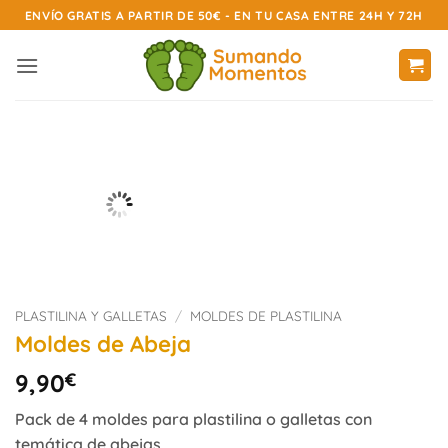
Saltar
ENVÍO GRATIS A PARTIR DE 50€ - EN TU CASA ENTRE 24H Y 72H
al
contenido
PLASTILINA Y GALLETAS
/
MOLDES DE PLASTILINA
Moldes de Abeja
9,90
€
Pack de 4 moldes para plastilina o galletas con
temática de abejas.