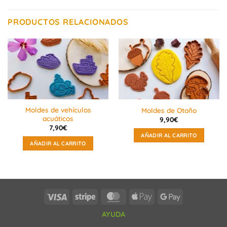
PRODUCTOS RELACIONADOS
Moldes de vehículos
Moldes de Otoño
acuáticos
9,90
€
7,90
€
AÑADIR AL CARRITO
AÑADIR AL CARRITO
Visa
Stripe
MasterCard
Apple
Google
Pay
Pay
AYUDA