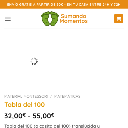
Saltar
ENVÍO GRATIS A PARTIR DE 50€ - EN TU CASA ENTRE 24H Y 72H
al
contenido
MATERIAL MONTESSORI
/
MATEMÁTICAS
Tabla del 100
Rango
32,00
€
-
55,00
€
de
Tabla del 100 (o casita del 100) translúcida y