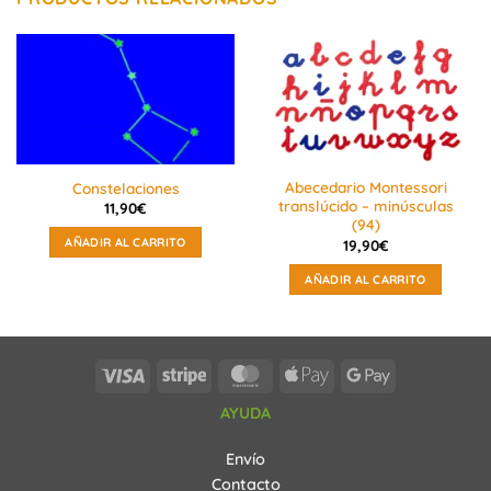
Abecedario Montessori
Constelaciones
translúcido – minúsculas
11,90
€
(94)
AÑADIR AL CARRITO
19,90
€
AÑADIR AL CARRITO
Visa
Stripe
MasterCard
Apple
Google
Pay
Pay
AYUDA
Envío
Contacto