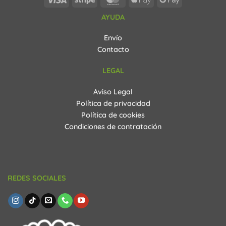
variantes.
Pay
Pay
Las
AYUDA
opciones
se
Envío
pueden
Contacto
elegir
en
LEGAL
la
página
Aviso Legal
de
Política de privacidad
producto
Política de cookies
Condiciones de contratación
REDES SOCIALES