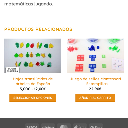
matemáticas jugando.
PRODUCTOS RELACIONADOS
Hojas translúcidas de
Juego de sellos Montessori
árboles de España
– Estampillas
Rango
5,00
€
-
12,00
€
22,90
€
de
precios:
SELECCIONAR OPCIONES
AÑADIR AL CARRITO
desde
5,00€
Este
hasta
producto
12,00€
tiene
múltiples
Visa
Stripe
MasterCard
Apple
Google